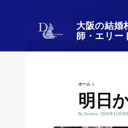
メインコンテンツに移動
大阪の結婚
師・エリー
ホーム
パ
明日か
ン
By
Doctors
, 2025年11月3
く