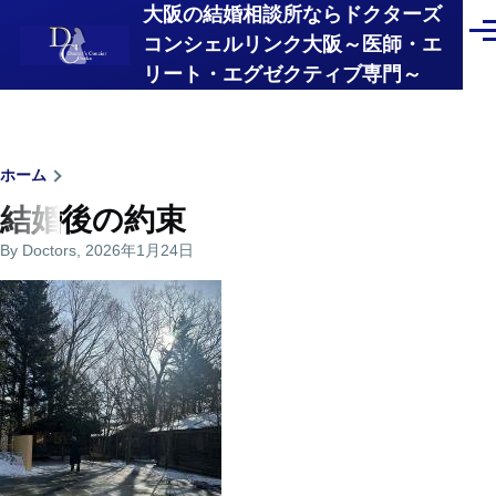
大阪の結婚相談所ならドクターズ
メインコンテンツに移動
メ
コンシェルリンク大阪～医師・エ
ニ
リート・エグゼクティブ専門～
ュ
ー
パ
ホーム
結婚後の約束
ン
By
Doctors
, 2026年1月24日
く
ず