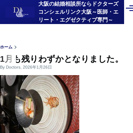
大阪の結婚相談所ならドクターズ
メインコンテンツに移動
メ
コンシェルリンク大阪～医師・エ
ニ
リート・エグゼクティブ専門～
ュ
ー
パ
ホーム
1月も残りわずかとなりました。
ン
By
Doctors
, 2026年1月26日
く
ず