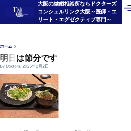
大阪の結婚相談所ならドクターズ
メインコンテンツに移動
メ
コンシェルリンク大阪～医師・エ
ニ
リート・エグゼクティブ専門～
ュ
ー
パ
ホーム
明日は節分です
ン
By
Doctors
, 2026年2月2日
く
ず