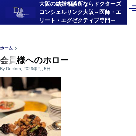
大阪の結婚相談所ならドクターズ
メインコンテンツに移動
メ
コンシェルリンク大阪～医師・エ
ニ
リート・エグゼクティブ専門～
ュ
ー
パ
ホーム
会員様へのホロー
ン
By
Doctors
, 2026年2月5日
く
ず